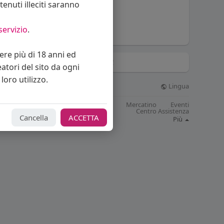
enuti illeciti saranno
Luca Luca
servizio
.
vere più di 18 anni ed
Hashtag di tendenza!
eatori del sito da ogni
loro utilizzo.
Lingua
© 2026 Bakeca Social
Cos'è BakecaSocial
Blog
Mercatino
Eventi
Contattaci
Supporto
Centro Assistenza
Cancella
ACCETTA
Sviluppatori
Più