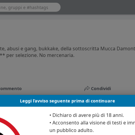
te, abusi e gang, bukkake, della sottoscritta Mucca Damont
*** per selezione. No mercenaria.
Commento
Condividi
Leggi l’avviso seguente prima di continuare
• Dichiaro di avere più di 18 anni.
• Acconsento alla visione di testi e imm
un pubblico adulto.