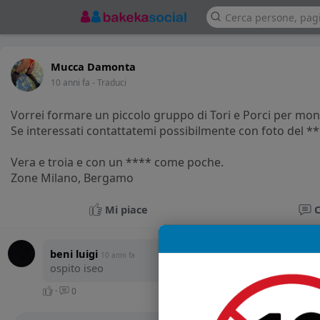
Mucca Damonta
10 anni fa
- Traduci
Vorrei formare un piccolo gruppo di Tori e Porci per mon
Se interessati contattatemi possibilmente con foto del *
Vera e troia e con un **** come poche.
Zone Milano, Bergamo
Mi piace
beni luigi
10 anni fa
ospito iseo
·
0