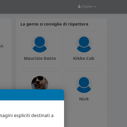
Ospite
La gente si consiglia di rispettare
a.
Maurizio Dotto
Kikko Cab
Luca Rossini
Nick
agini espliciti destinati a