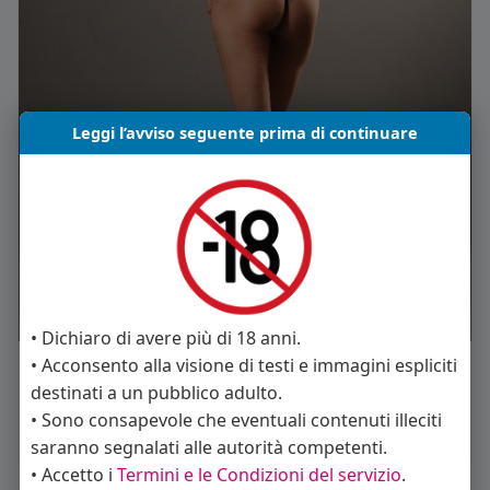
Leggi l’avviso seguente prima di continuare
• Dichiaro di avere più di 18 anni.
• Acconsento alla visione di testi e immagini espliciti
Mi piace
Commento
Condividi
destinati a un pubblico adulto.
• Sono consapevole che eventuali contenuti illeciti
saranno segnalati alle autorità competenti.
• Accetto i
Termini e le Condizioni del servizio
.