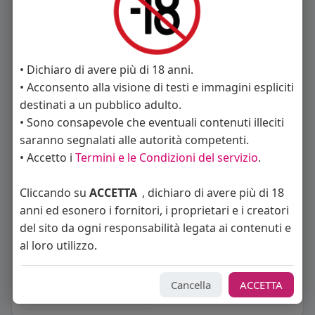
• Dichiaro di avere più di 18 anni.
Michele Fumarola
pippobaudo67
• Acconsento alla visione di testi e immagini espliciti
destinati a un pubblico adulto.
• Sono consapevole che eventuali contenuti illeciti
saranno segnalati alle autorità competenti.
• Accetto i
Termini e le Condizioni del servizio
.
tamberin
Giuse Trobi
Cliccando su
ACCETTA
, dichiaro di avere più di 18
anni ed esonero i fornitori, i proprietari e i creatori
del sito da ogni responsabilità legata ai contenuti e
al loro utilizzo.
Alessandro Giacobbe
Cancella
ACCETTA