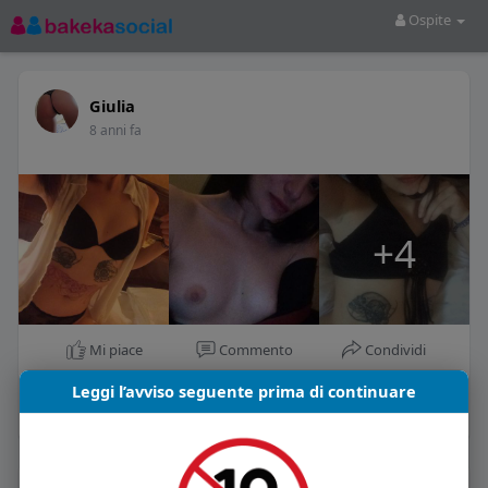
Ospite
Giulia
8 anni fa
+4
Mi piace
Commento
Condividi
Leggi l’avviso seguente prima di continuare
La gente si consiglia di rispettare