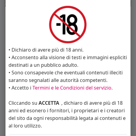
Mi piace
Commento
Condividi
• Dichiaro di avere più di 18 anni.
La gente si consiglia di rispettare
• Acconsento alla visione di testi e immagini espliciti
destinati a un pubblico adulto.
• Sono consapevole che eventuali contenuti illeciti
saranno segnalati alle autorità competenti.
• Accetto i
Termini e le Condizioni del servizio
.
lorenz63
Luca Gio
Cliccando su
ACCETTA
, dichiaro di avere più di 18
anni ed esonero i fornitori, i proprietari e i creatori
del sito da ogni responsabilità legata ai contenuti e
al loro utilizzo.
Herkolez Halilovic
Massimiliano ciosci