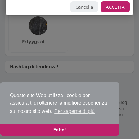
Cancella
ACCETTA
Frfyygszd
Hashtag di tendenza!
© 2026 Bakeca Social
Questo sito Web utilizza i cookie per
Home
Cos'è BakecaSocial
Annunci
Mercatino
Blog
assicurarti di ottenere la migliore esperienza
Eventi
Contattaci
Privacy Policy
Condizioni d'uso
sul nostro sito web.
Per saperne di più
Richiedi rimborso abbonamento PRO
Sviluppatori
Centro Assistenza
Supporto
Lingua
Fatto!