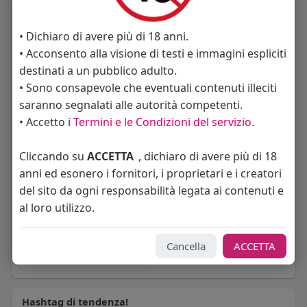
La gente si consiglia di rispettare
• Dichiaro di avere più di 18 anni.
• Acconsento alla visione di testi e immagini espliciti
destinati a un pubblico adulto.
sempreluixte
emmybianchi
• Sono consapevole che eventuali contenuti illeciti
saranno segnalati alle autorità competenti.
• Accetto i
Termini e le Condizioni del servizio
.
Cliccando su
ACCETTA
, dichiaro di avere più di 18
Giulia Palmieri
Raffaele Esposito
anni ed esonero i fornitori, i proprietari e i creatori
del sito da ogni responsabilità legata ai contenuti e
al loro utilizzo.
Gianniporco
Cancella
ACCETTA
Hashtag di tendenza!