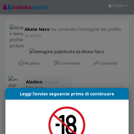
Ospite
Abate Nero
ha cambiato l'immagine del profilo
10 anni fa
Mi piace
Commento
Condividi
Aladino
10 anni fa
Ora puoi
respirare....
Leggi l’avviso seguente prima di continuare
·
0