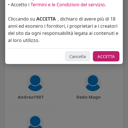
• Accetto i
Termini e le Condizioni del servizio
.
Cliccando su
ACCETTA
, dichiaro di avere più di 18
La gente si consiglia di rispettare
anni ed esonero i fornitori, i proprietari e i creatori
del sito da ogni responsabilità legata ai contenuti e
al loro utilizzo.
karmark80
Eduardo Aquino
Cancella
ACCETTA
Andrea1907
Dado Mago