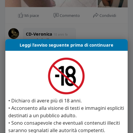
Mi piace
Commento
Condividi
CD-Veronica
10 anni fa
grande bellezza.....
Leggi l’avviso seguente prima di continuare
·
0
beni luigi
10 anni fa
TELEFONAMI
3933952551
·
0
Paolo
• Dichiaro di avere più di 18 anni.
10 anni fa
Scrivimi in pvt che ci
• Acconsento alla visione di testi e immagini espliciti
accordiamo
destinati a un pubblico adulto.
·
0
• Sono consapevole che eventuali contenuti illeciti
saranno segnalati alle autorità competenti.