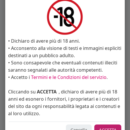
Mi piace
Commento
Condividi
La gente si consiglia di rispettare
• Dichiaro di avere più di 18 anni.
• Acconsento alla visione di testi e immagini espliciti
destinati a un pubblico adulto.
• Sono consapevole che eventuali contenuti illeciti
saranno segnalati alle autorità competenti.
Davide Rossi
iCarlo
• Accetto i
Termini e le Condizioni del servizio
.
Cliccando su
ACCETTA
, dichiaro di avere più di 18
anni ed esonero i fornitori, i proprietari e i creatori
del sito da ogni responsabilità legata ai contenuti e
al loro utilizzo.
Fabrizio
brubus
Cancella
ACCETTA