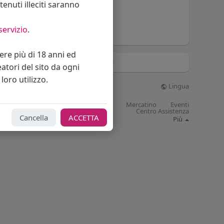
enuti illeciti saranno
LadyLazarus
servizio
.
vere più di 18 anni ed
Hashtag di tendenza!
eatori del sito da ogni
loro utilizzo.
Lingua
© 2026 Bakeca Social
Cos'è BakecaSocial
Blog
Mercatino
Eventi
Contattaci
Supporto
Centro Assistenza
Cancella
ACCETTA
Sviluppatori
Più