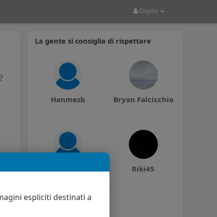
Ospite
La gente si consiglia di rispettare
?
Hanmesb
Bryan Falcicchio
lucaluca398
Riki45
agini espliciti destinati a