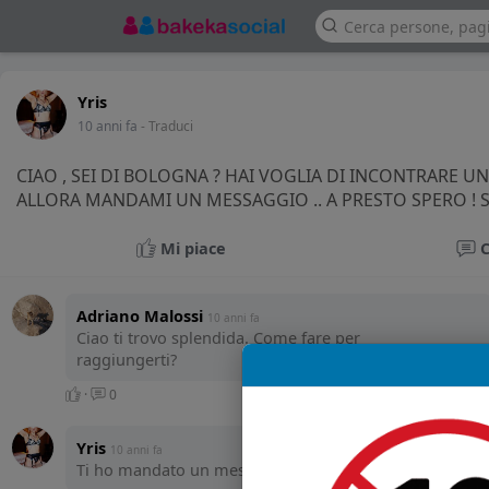
Yris
10 anni fa
- Traduci
CIAO , SEI DI BOLOGNA ? HAI VOGLIA DI INCONTRARE U
ALLORA MANDAMI UN MESSAGGIO .. A PRESTO SPERO ! 
Mi piace
Adriano Malossi
10 anni fa
Ciao ti trovo splendida. Come fare per
raggiungerti?
·
0
Yris
10 anni fa
Ti ho mandato un messaggio ... baci!ù