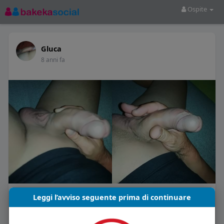
Ospite
Gluca
8 anni fa
Mi piace
Commento
Condividi
Leggi l’avviso seguente prima di continuare