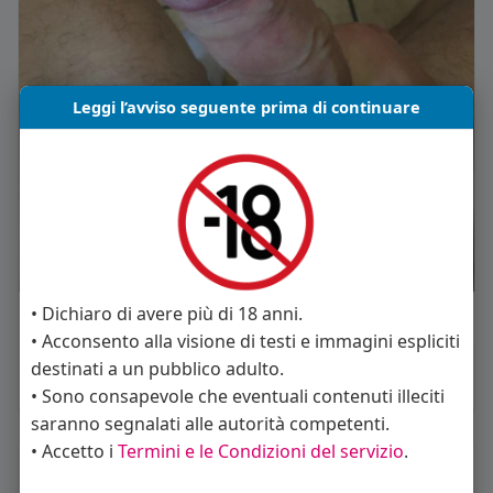
Leggi l’avviso seguente prima di continuare
• Dichiaro di avere più di 18 anni.
Mi piace
Commento
Condividi
• Acconsento alla visione di testi e immagini espliciti
destinati a un pubblico adulto.
• Sono consapevole che eventuali contenuti illeciti
saranno segnalati alle autorità competenti.
• Accetto i
Termini e le Condizioni del servizio
.
La gente si consiglia di rispettare