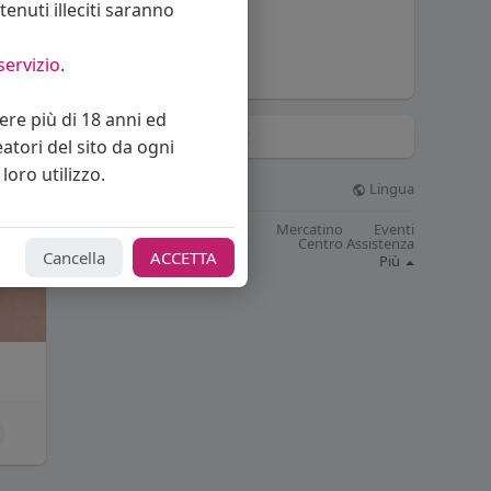
enuti illeciti saranno
Matteo Bianchini
servizio
.
vere più di 18 anni ed
Hashtag di tendenza!
eatori del sito da ogni
loro utilizzo.
Lingua
© 2026 Bakeca Social
Cos'è BakecaSocial
Blog
Mercatino
Eventi
Contattaci
Supporto
Centro Assistenza
Cancella
ACCETTA
Sviluppatori
Più