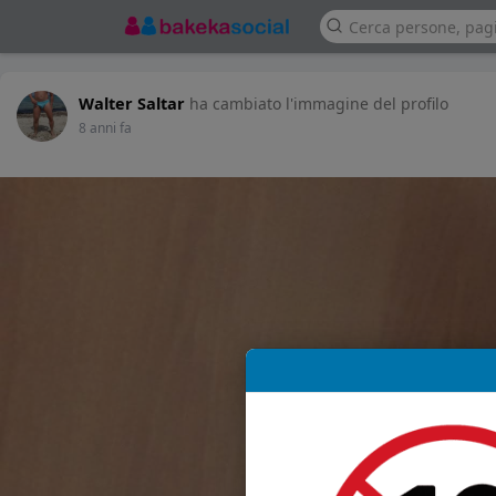
Walter Saltar
ha cambiato l'immagine del profilo
8 anni fa