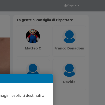
Ospite
La gente si consiglia di rispettare
Matteo C
Franco Donadoni
Samuele Gatto
Davide
agini espliciti destinati a