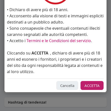
• Dichiaro di avere più di 18 anni.
shewa
Anto000
• Acconsento alla visione di testi e immagini espliciti
destinati a un pubblico adulto.
• Sono consapevole che eventuali contenuti illeciti
saranno segnalati alle autorità competenti.
• Accetto i
Termini e le Condizioni del servizio
.
Marco Rossi
stl83
Cliccando su
ACCETTA
, dichiaro di avere più di 18
anni ed esonero i fornitori, i proprietari e i creatori
del sito da ogni responsabilità legata ai contenuti e
al loro utilizzo.
Mattia79
Cancella
ACCETTA
Hashtag di tendenza!