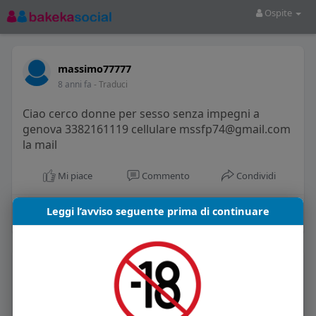
Ospite
massimo77777
8 anni fa
- Traduci
Ciao cerco donne per sesso senza impegni a
genova 3382161119 cellulare mssfp74@gmail.com
la mail
Mi piace
Commento
Condividi
Leggi l’avviso seguente prima di continuare
La gente si consiglia di rispettare