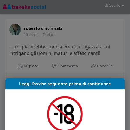
Ospite
roberto cincinnati
10 anni fa
- Traduci
.....mi piacerebbe conoscere una ragazza a cui
intrigano gli uomini maturi e affascinanti!
Mi piace
Commento
Condividi
Leggi l’avviso seguente prima di continuare
La gente si consiglia di rispettare