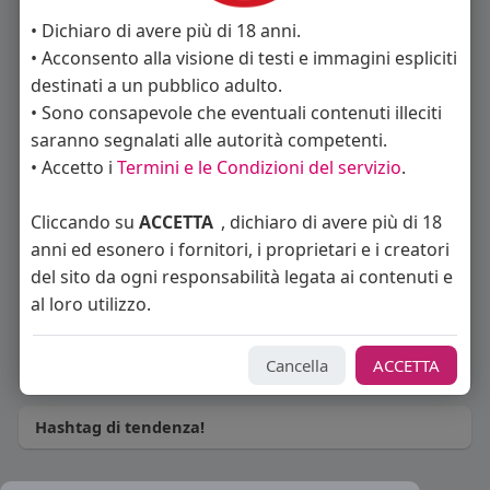
michele michelone
Marino El Santiago
• Dichiaro di avere più di 18 anni.
• Acconsento alla visione di testi e immagini espliciti
destinati a un pubblico adulto.
• Sono consapevole che eventuali contenuti illeciti
saranno segnalati alle autorità competenti.
• Accetto i
Termini e le Condizioni del servizio
.
Espedito esposito
issam mahmoud
Cliccando su
ACCETTA
, dichiaro di avere più di 18
anni ed esonero i fornitori, i proprietari e i creatori
del sito da ogni responsabilità legata ai contenuti e
al loro utilizzo.
eveess
Cancella
ACCETTA
Hashtag di tendenza!