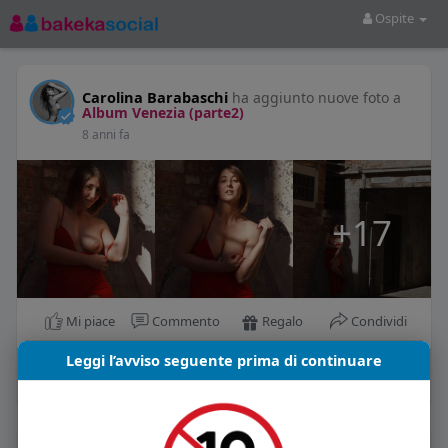
Ospite
Carolina Barabaschi
ha aggiunto nuove foto a
Album Venezia (parte2)
8 anni fa
+17
Regalo
Mi piace
Commento
Condividi
Leggi l’avviso seguente prima di continuare
La gente si consiglia di rispettare