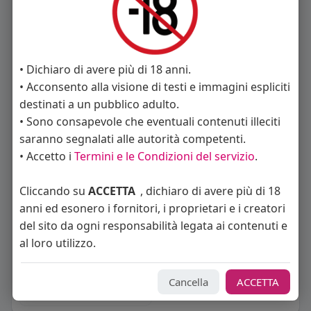
• Dichiaro di avere più di 18 anni.
Nevermore
bobdimarley
• Acconsento alla visione di testi e immagini espliciti
destinati a un pubblico adulto.
• Sono consapevole che eventuali contenuti illeciti
saranno segnalati alle autorità competenti.
• Accetto i
Termini e le Condizioni del servizio
.
geometrico tartamao
franco califano
Cliccando su
ACCETTA
, dichiaro di avere più di 18
anni ed esonero i fornitori, i proprietari e i creatori
del sito da ogni responsabilità legata ai contenuti e
al loro utilizzo.
Daredevil
Cancella
ACCETTA