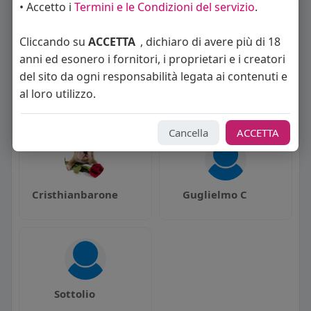
• Accetto i
Termini e le Condizioni del servizio
.
La gente si consiglia di rispettare
Cliccando su
ACCETTA
, dichiaro di avere più di 18
anni ed esonero i fornitori, i proprietari e i creatori
del sito da ogni responsabilità legata ai contenuti e
al loro utilizzo.
Gio Vanni
ac73ita
Cancella
ACCETTA
Cristhianbarone
Guglielmo C
Sottolio