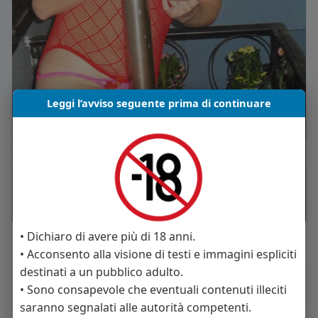
Leggi l’avviso seguente prima di continuare
• Dichiaro di avere più di 18 anni.
Regalo
Mi piace
Commento
Condividi
• Acconsento alla visione di testi e immagini espliciti
destinati a un pubblico adulto.
• Sono consapevole che eventuali contenuti illeciti
saranno segnalati alle autorità competenti.