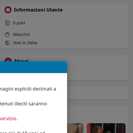
Informazioni Utente
0
post
Maschio
Vive in Italia
About
Sto cercando:
donne
agini espliciti destinati a
Album
(0)
enuti illeciti saranno
Seguiti
(10)
servizio
.