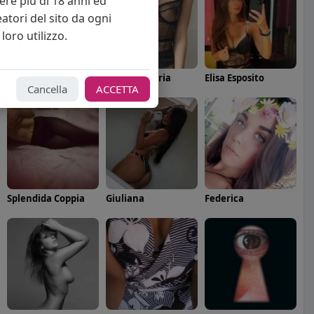
vere più di 18 anni ed
eatori del sito da ogni
loro utilizzo.
Angelica Cattaneo
callmevittoria
Elisa Esposito
Cancella
ACCETTA
Splendida Coppia
Giuliana
Federica