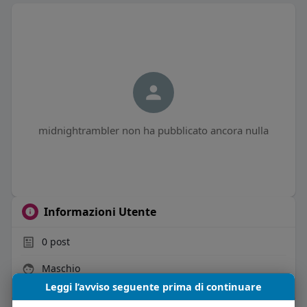
midnightrambler non ha pubblicato ancora nulla
Informazioni Utente
0
post
Maschio
Leggi l’avviso seguente prima di continuare
Vive in Italia