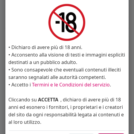
About
Sto cercando:
donne
Album
(0)
• Dichiaro di avere più di 18 anni.
• Acconsento alla visione di testi e immagini espliciti
Seguiti
(13)
destinati a un pubblico adulto.
• Sono consapevole che eventuali contenuti illeciti
saranno segnalati alle autorità competenti.
• Accetto i
Termini e le Condizioni del servizio
.
Cliccando su
ACCETTA
, dichiaro di avere più di 18
anni ed esonero i fornitori, i proprietari e i creatori
del sito da ogni responsabilità legata ai contenuti e
Angelica Cattaneo
callmevittoria
Elisa Esposito
al loro utilizzo.