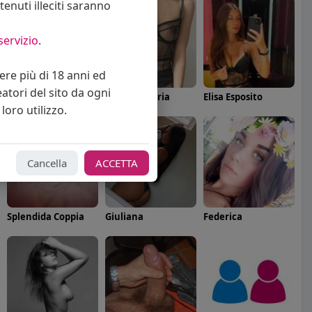
enuti illeciti saranno
servizio
.
vere più di 18 anni ed
eatori del sito da ogni
Angelica Cattaneo
callmevittoria
Elisa Esposito
loro utilizzo.
Cancella
ACCETTA
Splendida Coppia
Giuliana
Federica