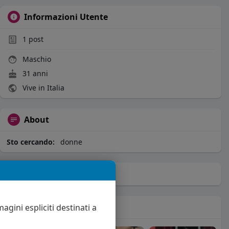
Informazioni Utente
1
post
Maschio
31 anni
Vive in Italia
About
Sto cercando:
donne
Album
(0)
Seguiti
(9)
agini espliciti destinati a