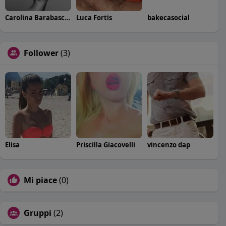
Carolina Barabaschi
Luca Fortis
bakecasocial
Follower
(3)
Elisa
Priscilla Giacovelli
vincenzo dap
Mi piace
(0)
Gruppi
(2)