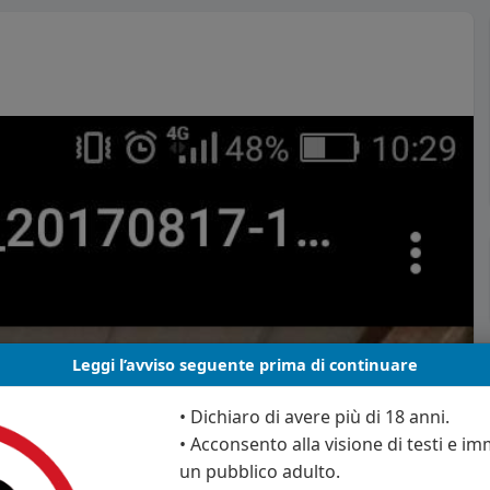
Leggi l’avviso seguente prima di continuare
• Dichiaro di avere più di 18 anni.
• Acconsento alla visione di testi e imm
un pubblico adulto.