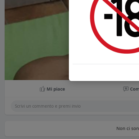
Mi piace
Co
Non ci sono