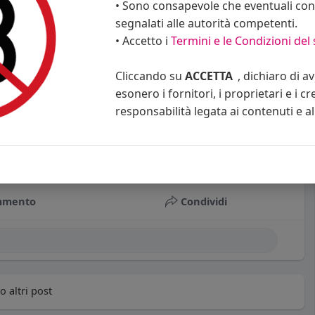
• Sono consapevole che eventuali cont
segnalati alle autorità competenti.
• Accetto i
Termini e le Condizioni del 
Cliccando su
ACCETTA
, dichiaro di a
esonero i fornitori, i proprietari e i cr
responsabilità legata ai contenuti e al 
mmento
Condividi
 altri post