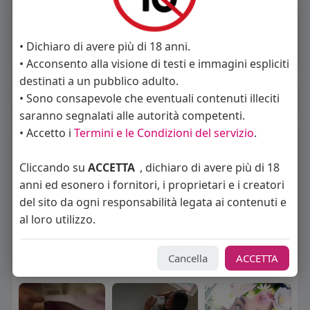
About
• Dichiaro di avere più di 18 anni.
Sto cercando:
donne
• Acconsento alla visione di testi e immagini espliciti
destinati a un pubblico adulto.
Album
(0)
• Sono consapevole che eventuali contenuti illeciti
saranno segnalati alle autorità competenti.
• Accetto i
Termini e le Condizioni del servizio
.
Seguiti
(9)
Cliccando su
ACCETTA
, dichiaro di avere più di 18
anni ed esonero i fornitori, i proprietari e i creatori
del sito da ogni responsabilità legata ai contenuti e
al loro utilizzo.
Cancella
ACCETTA
Angelica Cattaneo
callmevittoria
Elisa Esposito