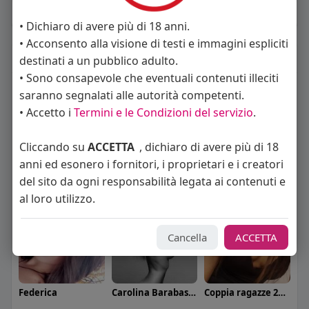
Album
(0)
• Dichiaro di avere più di 18 anni.
• Acconsento alla visione di testi e immagini espliciti
Seguiti
(11)
destinati a un pubblico adulto.
• Sono consapevole che eventuali contenuti illeciti
saranno segnalati alle autorità competenti.
• Accetto i
Termini e le Condizioni del servizio
.
Cliccando su
ACCETTA
, dichiaro di avere più di 18
anni ed esonero i fornitori, i proprietari e i creatori
Angelica Cattaneo
callmevittoria
Elisa Esposito
del sito da ogni responsabilità legata ai contenuti e
al loro utilizzo.
Cancella
ACCETTA
Federica
Carolina Barabaschi
Coppia ragazze 23 26 anni