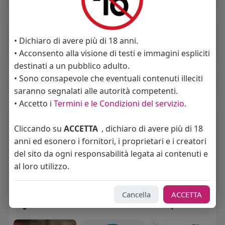
About
• Dichiaro di avere più di 18 anni.
• Acconsento alla visione di testi e immagini espliciti
Sto cercando:
donne
destinati a un pubblico adulto.
• Sono consapevole che eventuali contenuti illeciti
Album
(0)
saranno segnalati alle autorità competenti.
• Accetto i
Termini e le Condizioni del servizio
.
Seguiti
(15)
Cliccando su
ACCETTA
, dichiaro di avere più di 18
anni ed esonero i fornitori, i proprietari e i creatori
del sito da ogni responsabilità legata ai contenuti e
al loro utilizzo.
Cancella
ACCETTA
Angelica Cattaneo
callmevittoria
Elisa Esposito