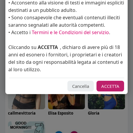
• Acconsento alla visione di testi e immagini espliciti
destinati a un pubblico adulto.
About
• Sono consapevole che eventuali contenuti illeciti
Sto cercando:
donne
saranno segnalati alle autorità competenti.
• Accetto i
Termini e le Condizioni del servizio
.
Album
(0)
Cliccando su
ACCETTA
, dichiaro di avere più di 18
anni ed esonero i fornitori, i proprietari e i creatori
Seguiti
(5)
del sito da ogni responsabilità legata ai contenuti e
al loro utilizzo.
Cancella
ACCETTA
callmevittoria
Elisa Esposito
Gloria