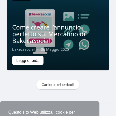
Come creare l’annuncio
perfetto sul Mercatino di
BakecaSocial
bakecasocial
·
06 Maggio 2025
Leggi di più..
Carica altri articoli
© 2026 Bakeca Social
Questo sito Web utilizza i cookie per