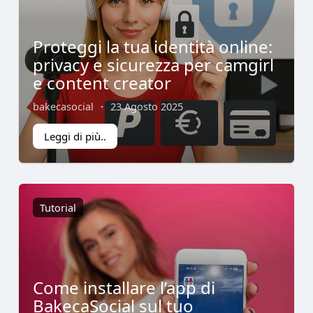
Proteggi la tua identità online:
privacy e sicurezza per camgirl
e content creator
bakecasocial
·
23 Agosto 2025
Leggi di più..
Tutorial
Come installare l’app di
BakecaSocial sul tuo