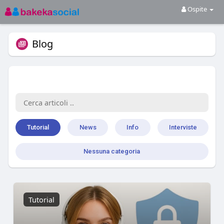
Ospite
Blog
Tutorial
News
Info
Interviste
Nessuna categoria
Tutorial