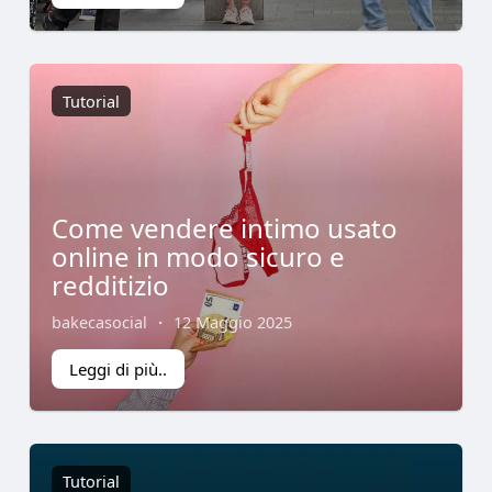
Tutorial
Come vendere intimo usato
online in modo sicuro e
redditizio
bakecasocial
·
12 Maggio 2025
Leggi di più..
Tutorial