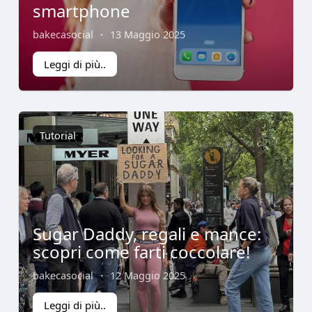
smartphone
bakecasocial
·
13 Maggio 2025
Leggi di più..
Tutorial
Sugar Daddy, regali e mance:
scopri come farti coccolare!
bakecasocial
·
12 Maggio 2025
Leggi di più..