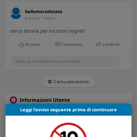
bellomorodotato
8 anni fa
- Traduci
cerco donna per incontri segreti
Mi piace
Commento
Condividi
Carica piu notizie
Informazioni Utente
Leggi l’avviso seguente prima di continuare
1
post
Maschio
Vive in Italia