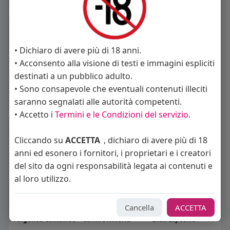
About
Sto cercando:
donne
• Dichiaro di avere più di 18 anni.
• Acconsento alla visione di testi e immagini espliciti
Orientamento sessuale:
eterosessuale
destinati a un pubblico adulto.
• Sono consapevole che eventuali contenuti illeciti
Album
(0)
saranno segnalati alle autorità competenti.
• Accetto i
Termini e le Condizioni del servizio
.
Seguiti
(6)
Cliccando su
ACCETTA
, dichiaro di avere più di 18
anni ed esonero i fornitori, i proprietari e i creatori
del sito da ogni responsabilità legata ai contenuti e
al loro utilizzo.
Cancella
ACCETTA
Angelica Cattaneo
callmevittoria
Elisa Esposito