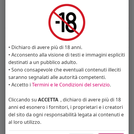
About
Sto cercando:
donne
Album
(0)
• Dichiaro di avere più di 18 anni.
• Acconsento alla visione di testi e immagini espliciti
Seguiti
(9)
destinati a un pubblico adulto.
• Sono consapevole che eventuali contenuti illeciti
saranno segnalati alle autorità competenti.
• Accetto i
Termini e le Condizioni del servizio
.
Cliccando su
ACCETTA
, dichiaro di avere più di 18
anni ed esonero i fornitori, i proprietari e i creatori
del sito da ogni responsabilità legata ai contenuti e
Angelica Cattaneo
callmevittoria
Elisa Esposito
al loro utilizzo.