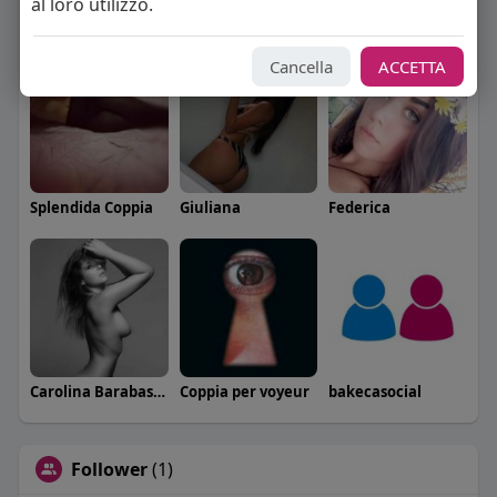
al loro utilizzo.
Angelica Cattaneo
callmevittoria
Elisa Esposito
Cancella
ACCETTA
Splendida Coppia
Giuliana
Federica
Carolina Barabaschi
Coppia per voyeur
bakecasocial
Follower
(1)