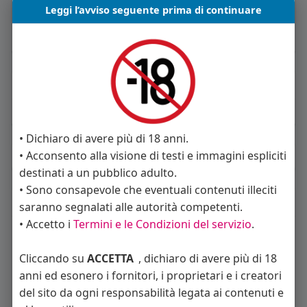
Leggi l’avviso seguente prima di continuare
Maschio
Vive in Italia
About
Sto cercando:
coppie
• Dichiaro di avere più di 18 anni.
• Acconsento alla visione di testi e immagini espliciti
Album
(0)
destinati a un pubblico adulto.
• Sono consapevole che eventuali contenuti illeciti
Seguiti
(9)
saranno segnalati alle autorità competenti.
• Accetto i
Termini e le Condizioni del servizio
.
Cliccando su
ACCETTA
, dichiaro di avere più di 18
anni ed esonero i fornitori, i proprietari e i creatori
del sito da ogni responsabilità legata ai contenuti e