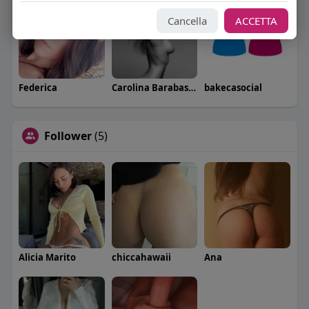
Cancella
ACCETTA
Federica
Carolina Barabaschi
bakecasocial
Follower
(5)
Alicia Marito
chiccahawaii
Ana