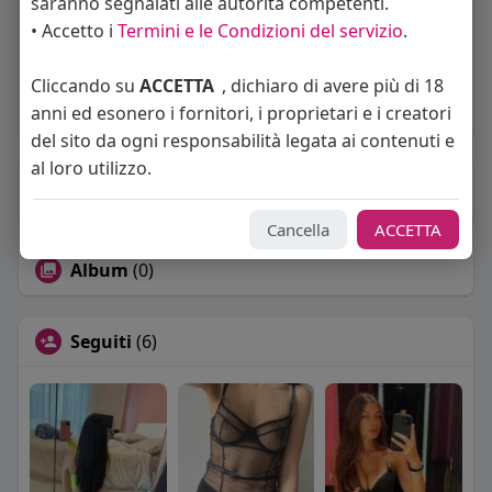
saranno segnalati alle autorità competenti.
1
post
• Accetto i
Termini e le Condizioni del servizio
.
Maschio
Cliccando su
ACCETTA
, dichiaro di avere più di 18
38 anni
anni ed esonero i fornitori, i proprietari e i creatori
Vive in Italia
del sito da ogni responsabilità legata ai contenuti e
al loro utilizzo.
About
Cancella
ACCETTA
Album
(0)
Seguiti
(6)