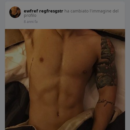
ewfref regfresgstr
ha cambiato l'immagine del
profilo
8 anni fa