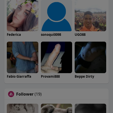
Federica
sonoqui0098
UGO88
Fabio Giarraffa
Provami888
Beppe Dirty
Follower
(19)