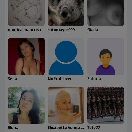
monica mancuso
sotomayor999
Giada
Selia
NoProfLover
Euforia
Elena
Elisabetta Velina Padana
Toto77