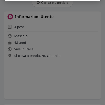
Carica piu notizie
Informazioni Utente
4
post
Maschio
48 anni
Vive in Italia
Si trova a Randazzo, CT, Italia