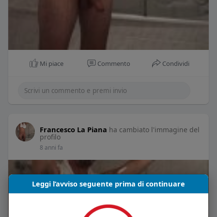
Mi piace
Commento
Condividi
Francesco La Piana
ha cambiato l'immagine del
profilo
8 anni fa
Leggi l’avviso seguente prima di continuare