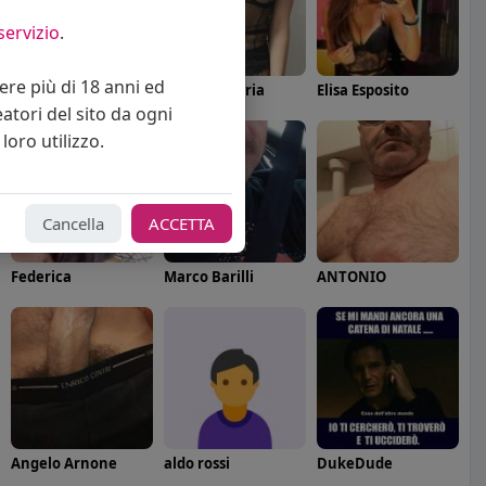
servizio
.
vere più di 18 anni ed
Angelica Cattaneo
callmevittoria
Elisa Esposito
eatori del sito da ogni
loro utilizzo.
Cancella
ACCETTA
Federica
Marco Barilli
ANTONIO
Angelo Arnone
aldo rossi
DukeDude