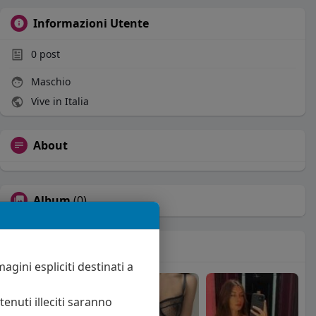
Informazioni Utente
0
post
Maschio
Vive in Italia
About
Album
(0)
Seguiti
(22)
agini espliciti destinati a
enuti illeciti saranno