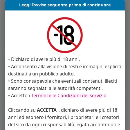
Informazioni Utente
Leggi l’avviso seguente prima di continuare
1
post
Maschio
53 anni
Vive in Italia
• Dichiaro di avere più di 18 anni.
About
• Acconsento alla visione di testi e immagini espliciti
destinati a un pubblico adulto.
Sto cercando:
donne
• Sono consapevole che eventuali contenuti illeciti
Orientamento sessuale:
eterosessuale
saranno segnalati alle autorità competenti.
• Accetto i
Termini e le Condizioni del servizio
.
Album
(0)
Cliccando su
ACCETTA
, dichiaro di avere più di 18
anni ed esonero i fornitori, i proprietari e i creatori
Seguiti
(29)
del sito da ogni responsabilità legata ai contenuti e