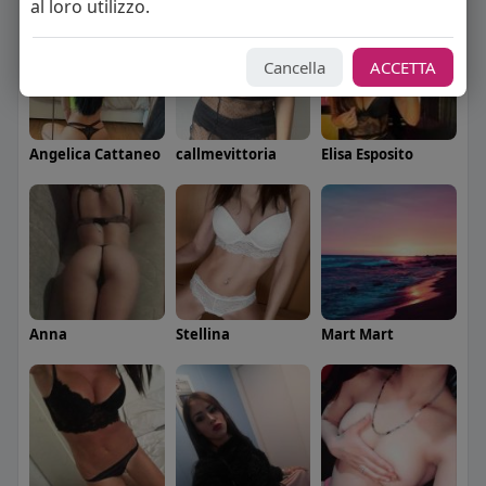
al loro utilizzo.
Cancella
ACCETTA
Angelica Cattaneo
callmevittoria
Elisa Esposito
Anna
Stellina
Mart Mart