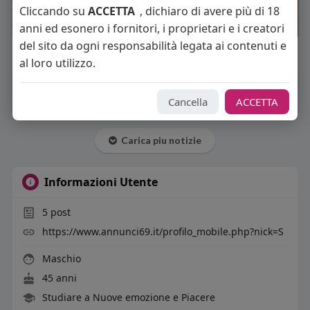
Cliccando su
ACCETTA
, dichiaro di avere più di 18
anni ed esonero i fornitori, i proprietari e i creatori
del sito da ogni responsabilità legata ai contenuti e
Mi piace
Commento
Condividi
al loro utilizzo.
Cancella
ACCETTA
Carica piu notizie
Informazioni Utente
5
post
https://www.annunci69.it/profilo_mobile.php?nick=S
Maschio
45 anni
Studiare a Nuove emozione e Piacere