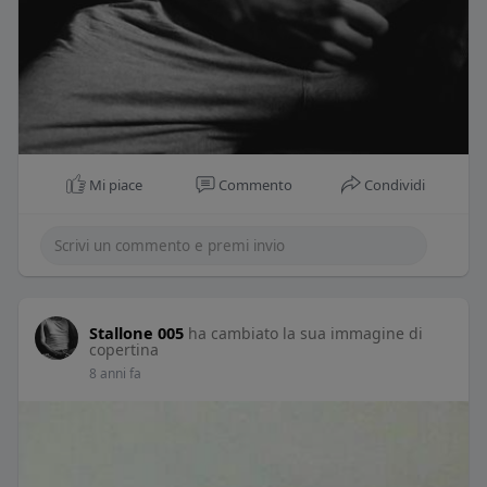
Mi piace
Commento
Condividi
Stallone 005
ha cambiato la sua immagine di
copertina
8 anni fa