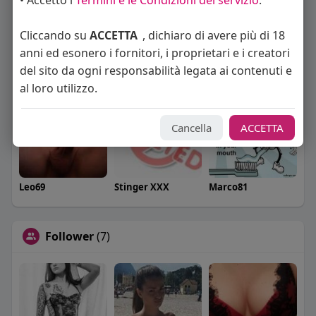
• Accetto i
Termini e le Condizioni del servizio
.
Cliccando su
ACCETTA
, dichiaro di avere più di 18
anni ed esonero i fornitori, i proprietari e i creatori
del sito da ogni responsabilità legata ai contenuti e
LAURA KISS
Franco1983
beni luigi
al loro utilizzo.
Cancella
ACCETTA
Leo69
Stinger XXX
Marco81
Follower
(7)