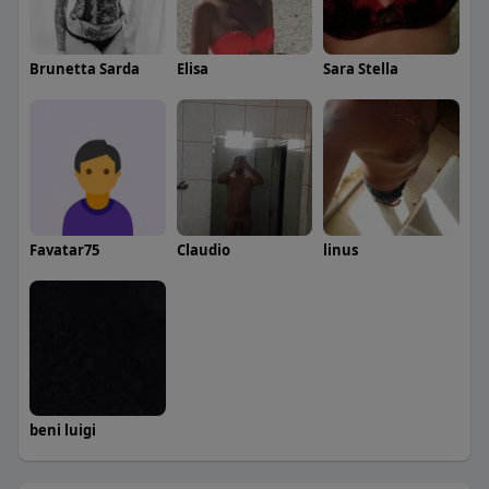
Brunetta Sarda
Elisa
Sara Stella
Favatar75
Claudio
linus
beni luigi