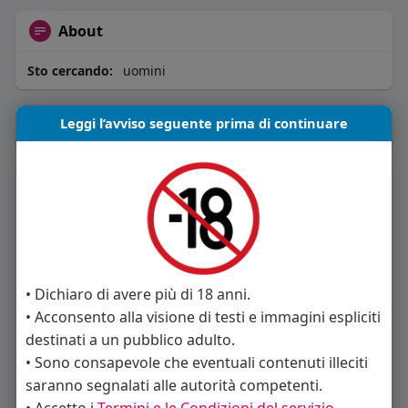
About
Sto cercando:
uomini
Leggi l’avviso seguente prima di continuare
Album
(0)
Seguiti
(11)
• Dichiaro di avere più di 18 anni.
• Acconsento alla visione di testi e immagini espliciti
destinati a un pubblico adulto.
Angelica Cattaneo
callmevittoria
Elisa Esposito
• Sono consapevole che eventuali contenuti illeciti
saranno segnalati alle autorità competenti.