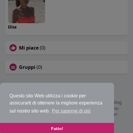
Elisa
Mi piace
(0)
Gruppi
(0)
© 2026 Bakeca Social
Questo sito Web utilizza i cookie per
Home
Cos'è BakecaSocial
Annunci
Mercatino
Blog
assicurarti di ottenere la migliore esperienza
Eventi
Contattaci
Privacy Policy
Condizioni d'uso
sul nostro sito web.
Per saperne di più
Richiedi rimborso abbonamento PRO
Sviluppatori
Centro Assistenza
Supporto
Lingua
Fatto!