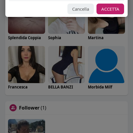
Cancella
ACCETTA
Splendida Coppia
Sophia
Martina
Francesca
BELLA BANZI
Morbida Milf
Follower
(1)