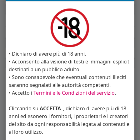
About
Sto cercando:
donne
Album
(0)
• Dichiaro di avere più di 18 anni.
• Acconsento alla visione di testi e immagini espliciti
destinati a un pubblico adulto.
Seguiti
(23)
• Sono consapevole che eventuali contenuti illeciti
saranno segnalati alle autorità competenti.
• Accetto i
Termini e le Condizioni del servizio
.
Cliccando su
ACCETTA
, dichiaro di avere più di 18
anni ed esonero i fornitori, i proprietari e i creatori
del sito da ogni responsabilità legata ai contenuti e
Angelica Cattaneo
callmevittoria
Elisa Esposito
al loro utilizzo.