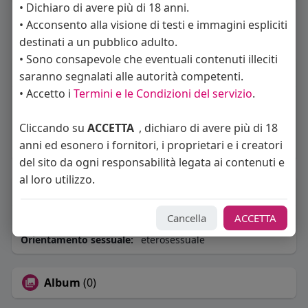
• Dichiaro di avere più di 18 anni.
• Acconsento alla visione di testi e immagini espliciti
Carica piu notizie
destinati a un pubblico adulto.
• Sono consapevole che eventuali contenuti illeciti
Informazioni Utente
saranno segnalati alle autorità competenti.
• Accetto i
Termini e le Condizioni del servizio
.
2
post
Cliccando su
ACCETTA
, dichiaro di avere più di 18
Maschio
anni ed esonero i fornitori, i proprietari e i creatori
Vive in Italia
del sito da ogni responsabilità legata ai contenuti e
al loro utilizzo.
About
Cancella
ACCETTA
Sto cercando:
donne
Orientamento sessuale:
eterosessuale
Album
(0)