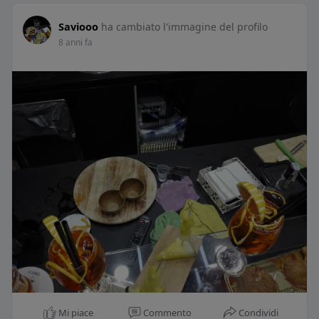
Saviooo
ha cambiato l'immagine del profilo
8 anni fa
Mi piace
Commento
Condividi