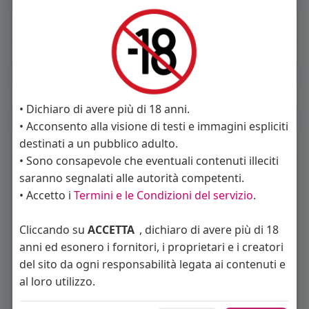
About
Sto cercando:
donne
Album
(0)
• Dichiaro di avere più di 18 anni.
• Acconsento alla visione di testi e immagini espliciti
Seguiti
(12)
destinati a un pubblico adulto.
• Sono consapevole che eventuali contenuti illeciti
saranno segnalati alle autorità competenti.
• Accetto i
Termini e le Condizioni del servizio
.
Cliccando su
ACCETTA
, dichiaro di avere più di 18
anni ed esonero i fornitori, i proprietari e i creatori
del sito da ogni responsabilità legata ai contenuti e
Angelica Cattaneo
callmevittoria
Elisa Esposito
al loro utilizzo.