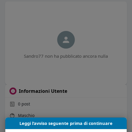
Sandro77 non ha pubblicato ancora nulla
Informazioni Utente
0
post
Maschio
Leggi l’avviso seguente prima di continuare
Vive in Italia