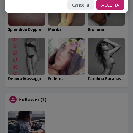
Cancella
ACCETTA
Splendida Coppia
Marika
Giuliana
Debora Massaggi
Federica
Carolina Barabaschi
Follower
(1)