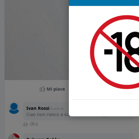
Mi piace
Co
Ivan Rossi
8 anni fa
Ciao non riesco a scriverti su whatsapp?!
·
0