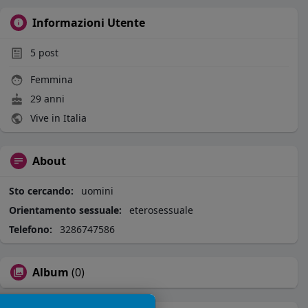
Informazioni Utente
5
post
Femmina
29 anni
Vive in Italia
About
Sto cercando:
uomini
Orientamento sessuale:
eterosessuale
Telefono:
3286747586
Album
(0)