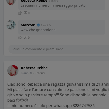
Rebecca Rebbe
8 anni fa
Lasciami numero in messaggio privato
·
0
Marco81
8 anni fa
wow che gnoccolona!
·
0
Rebecca Rebbe
8 anni fa
- Traduci
Ciao sono Rebecca una ragazza giovanissima di 21 anni 
Mi piace fare l'amore con calma e passione e mi voglio
giro o solo perdere tempo!!! Sono disponibile per solo 
baci 😗😗😗
Il mio numero è solo per whatsapp 3286747586