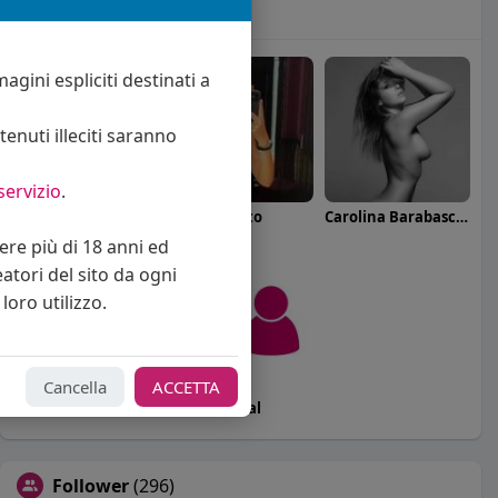
Seguiti
(5)
agini espliciti destinati a
enuti illeciti saranno
servizio
.
callmevittoria
Elisa Esposito
Carolina Barabaschi
vere più di 18 anni ed
eatori del sito da ogni
loro utilizzo.
Cancella
ACCETTA
Marco81
bakecasocial
Follower
(296)