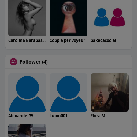
Carolina Barabaschi
Coppia per voyeur
bakecasocial
Follower
(4)
Alexander35
Lupin001
Flora M