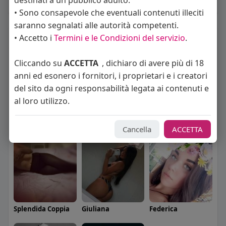
destinati a un pubblico adulto.
Album
(0)
• Sono consapevole che eventuali contenuti illeciti
saranno segnalati alle autorità competenti.
Seguiti
(9)
• Accetto i
Termini e le Condizioni del servizio
.
Cliccando su
ACCETTA
, dichiaro di avere più di 18
anni ed esonero i fornitori, i proprietari e i creatori
del sito da ogni responsabilità legata ai contenuti e
al loro utilizzo.
Angelica Cattaneo
callmevittoria
Elisa Esposito
Cancella
ACCETTA
Splendida Coppia
Giuliana
Federica