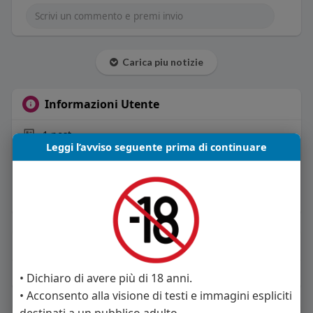
Carica piu notizie
Informazioni Utente
1
post
Leggi l’avviso seguente prima di continuare
Maschio
53 anni
Vive in Italia
About
Sto cercando:
donne
• Dichiaro di avere più di 18 anni.
• Acconsento alla visione di testi e immagini espliciti