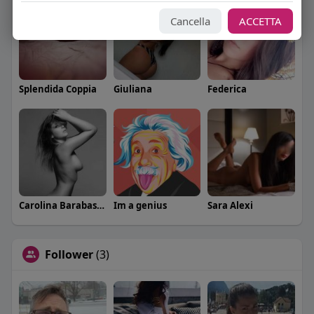
Cancella
ACCETTA
Splendida Coppia
Giuliana
Federica
Carolina Barabaschi
Im a genius
Sara Alexi
Follower
(3)