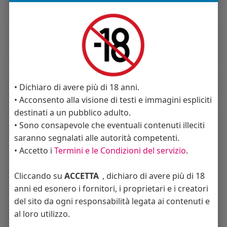
About
Sto cercando:
donne
Album
(0)
• Dichiaro di avere più di 18 anni.
• Acconsento alla visione di testi e immagini espliciti
destinati a un pubblico adulto.
Seguiti
(14)
• Sono consapevole che eventuali contenuti illeciti
saranno segnalati alle autorità competenti.
• Accetto i
Termini e le Condizioni del servizio
.
Cliccando su
ACCETTA
, dichiaro di avere più di 18
anni ed esonero i fornitori, i proprietari e i creatori
del sito da ogni responsabilità legata ai contenuti e
Angelica Cattaneo
callmevittoria
Elisa Esposito
al loro utilizzo.