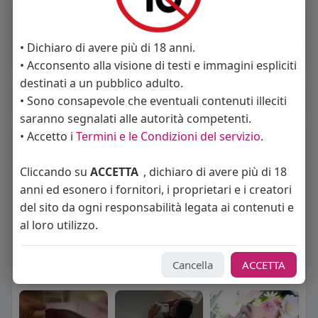
About
• Dichiaro di avere più di 18 anni.
Sto cercando:
uomini
• Acconsento alla visione di testi e immagini espliciti
destinati a un pubblico adulto.
Album
(0)
• Sono consapevole che eventuali contenuti illeciti
saranno segnalati alle autorità competenti.
• Accetto i
Termini e le Condizioni del servizio
.
Seguiti
(10)
Cliccando su
ACCETTA
, dichiaro di avere più di 18
anni ed esonero i fornitori, i proprietari e i creatori
del sito da ogni responsabilità legata ai contenuti e
al loro utilizzo.
Cancella
ACCETTA
Angelica Cattaneo
callmevittoria
Elisa Esposito