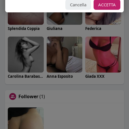
Cancella
ACCETTA
Splendida Coppia
Giuliana
Federica
Carolina Barabaschi
Anna Esposito
Giada XXX
Follower
(1)