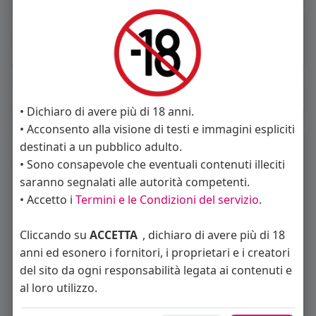
About
Sto cercando:
donne
Album
(0)
• Dichiaro di avere più di 18 anni.
• Acconsento alla visione di testi e immagini espliciti
Seguiti
(11)
destinati a un pubblico adulto.
• Sono consapevole che eventuali contenuti illeciti
saranno segnalati alle autorità competenti.
• Accetto i
Termini e le Condizioni del servizio
.
Cliccando su
ACCETTA
, dichiaro di avere più di 18
anni ed esonero i fornitori, i proprietari e i creatori
del sito da ogni responsabilità legata ai contenuti e
Angelica Cattaneo
callmevittoria
Elisa Esposito
al loro utilizzo.