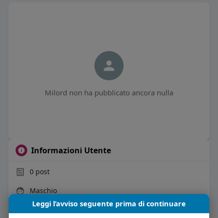
Milord non ha pubblicato ancora nulla
Informazioni Utente
0
post
Maschio
Leggi l’avviso seguente prima di continuare
Vive in Italia