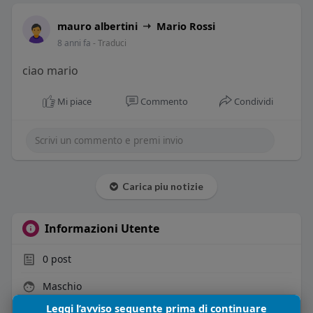
mauro albertini
Mario Rossi
8 anni fa
- Traduci
ciao mario
Mi piace
Commento
Condividi
Carica piu notizie
Informazioni Utente
0
post
Maschio
45 anni
Leggi l’avviso seguente prima di continuare