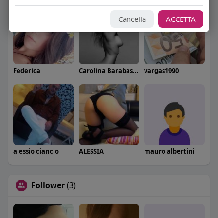
Cancella
ACCETTA
Federica
Carolina Barabaschi
vargas1990
alessio ciancio
ALESSIA
mauro albertini
Follower
(3)