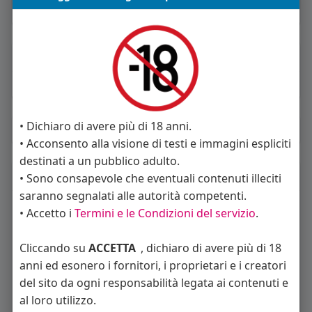
Vive in Italia
About
Sto cercando:
donne
• Dichiaro di avere più di 18 anni.
Album
(0)
• Acconsento alla visione di testi e immagini espliciti
destinati a un pubblico adulto.
Seguiti
(23)
• Sono consapevole che eventuali contenuti illeciti
saranno segnalati alle autorità competenti.
• Accetto i
Termini e le Condizioni del servizio
.
Cliccando su
ACCETTA
, dichiaro di avere più di 18
anni ed esonero i fornitori, i proprietari e i creatori
del sito da ogni responsabilità legata ai contenuti e
Angelica Cattaneo
callmevittoria
Elisa Esposito
al loro utilizzo.