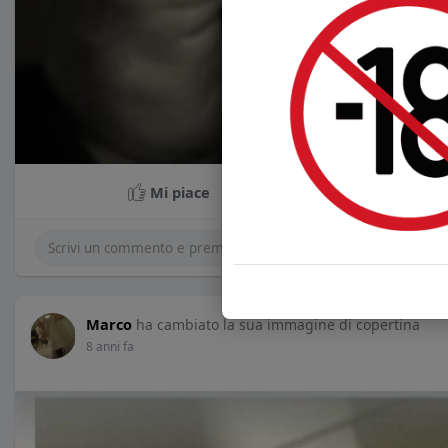
Mi piace
Co
Marco
ha cambiato la sua immagine di copertina
8 anni fa