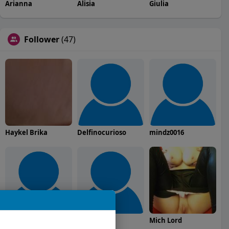
Arianna
Alisia
Giulia
Follower
(47)
Haykel Brika
Delfinocurioso
mindz0016
Matteo Cattaneo
Luca
Mich Lord