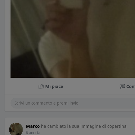
Mi piace
Co
Marco
ha cambiato la sua immagine di copertina
8 anni fa