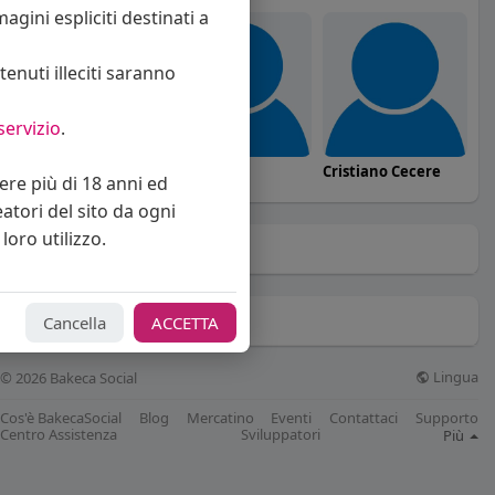
agini espliciti destinati a
enuti illeciti saranno
servizio
.
gomma76
Cplayer
Cristiano Cecere
vere più di 18 anni ed
eatori del sito da ogni
loro utilizzo.
Mi piace
(0)
Gruppi
(7)
Cancella
ACCETTA
Lingua
© 2026 Bakeca Social
Cos'è BakecaSocial
Blog
Mercatino
Eventi
Contattaci
Supporto
Centro Assistenza
Sviluppatori
Più