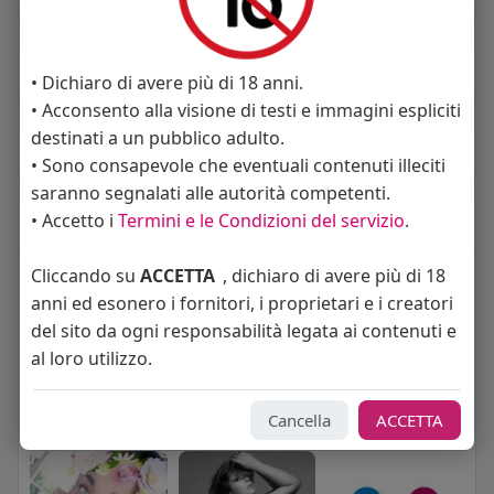
About
• Dichiaro di avere più di 18 anni.
• Acconsento alla visione di testi e immagini espliciti
destinati a un pubblico adulto.
Album
(0)
• Sono consapevole che eventuali contenuti illeciti
saranno segnalati alle autorità competenti.
• Accetto i
Termini e le Condizioni del servizio
.
Seguiti
(6)
Cliccando su
ACCETTA
, dichiaro di avere più di 18
anni ed esonero i fornitori, i proprietari e i creatori
del sito da ogni responsabilità legata ai contenuti e
al loro utilizzo.
Cancella
ACCETTA
Angelica Cattaneo
callmevittoria
Elisa Esposito