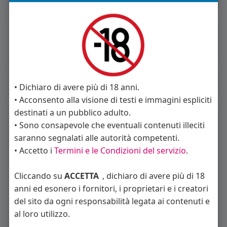
About
Sto cercando:
donne
Album
(0)
• Dichiaro di avere più di 18 anni.
• Acconsento alla visione di testi e immagini espliciti
destinati a un pubblico adulto.
Seguiti
(14)
• Sono consapevole che eventuali contenuti illeciti
saranno segnalati alle autorità competenti.
• Accetto i
Termini e le Condizioni del servizio
.
Cliccando su
ACCETTA
, dichiaro di avere più di 18
anni ed esonero i fornitori, i proprietari e i creatori
del sito da ogni responsabilità legata ai contenuti e
Angelica Cattaneo
callmevittoria
Elisa Esposito
al loro utilizzo.