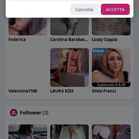
Cancella
ACCETTA
Federica
Carolina Barabaschi
Lussy Coppia
Valentina7100
LAURA KISS
Silvio Franci
Follower
(3)