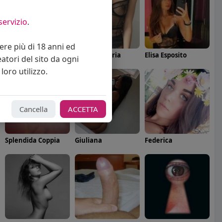
servizio
.
vere più di 18 anni ed
Angelica Cattaneo
callmevittoria
Elisa Esposito
eatori del sito da ogni
loro utilizzo.
Cancella
ACCETTA
Splendida Coppia
Giuliana
Federica