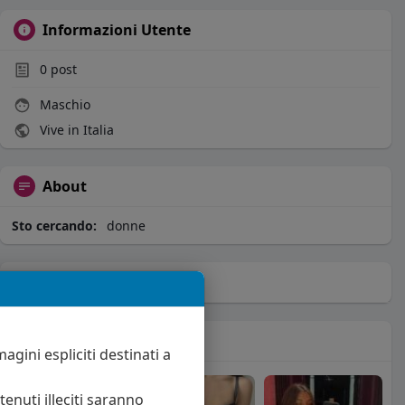
Informazioni Utente
0
post
Maschio
Vive in Italia
About
Sto cercando:
donne
Album
(0)
Seguiti
(11)
agini espliciti destinati a
enuti illeciti saranno