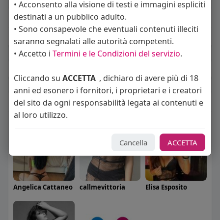
• Acconsento alla visione di testi e immagini espliciti
destinati a un pubblico adulto.
About
• Sono consapevole che eventuali contenuti illeciti
Sto cercando:
donne
saranno segnalati alle autorità competenti.
• Accetto i
Termini e le Condizioni del servizio
.
Album
(0)
Cliccando su
ACCETTA
, dichiaro di avere più di 18
anni ed esonero i fornitori, i proprietari e i creatori
Seguiti
(5)
del sito da ogni responsabilità legata ai contenuti e
al loro utilizzo.
Cancella
ACCETTA
Angelica Cattaneo
callmevittoria
Elisa Esposito