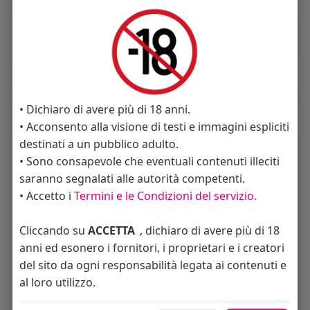
About
Sto cercando:
donne
Album
(0)
• Dichiaro di avere più di 18 anni.
• Acconsento alla visione di testi e immagini espliciti
Seguiti
(60)
destinati a un pubblico adulto.
• Sono consapevole che eventuali contenuti illeciti
saranno segnalati alle autorità competenti.
• Accetto i
Termini e le Condizioni del servizio
.
Cliccando su
ACCETTA
, dichiaro di avere più di 18
anni ed esonero i fornitori, i proprietari e i creatori
del sito da ogni responsabilità legata ai contenuti e
Alex / Sara Rimin
Angelica Cattaneo
callmevittoria
al loro utilizzo.