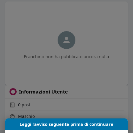
Franchino non ha pubblicato ancora nulla
Informazioni Utente
0
post
Maschio
Leggi l’avviso seguente prima di continuare
Vive in Italia