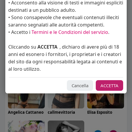
• Acconsento alla visione di testi e immagini espliciti
destinati a un pubblico adulto.
About
• Sono consapevole che eventuali contenuti illeciti
Sto cercando:
donne
saranno segnalati alle autorità competenti.
• Accetto i
Termini e le Condizioni del servizio
.
Album
(0)
Cliccando su
ACCETTA
, dichiaro di avere più di 18
anni ed esonero i fornitori, i proprietari e i creatori
Seguiti
(6)
del sito da ogni responsabilità legata ai contenuti e
al loro utilizzo.
Cancella
ACCETTA
Angelica Cattaneo
callmevittoria
Elisa Esposito