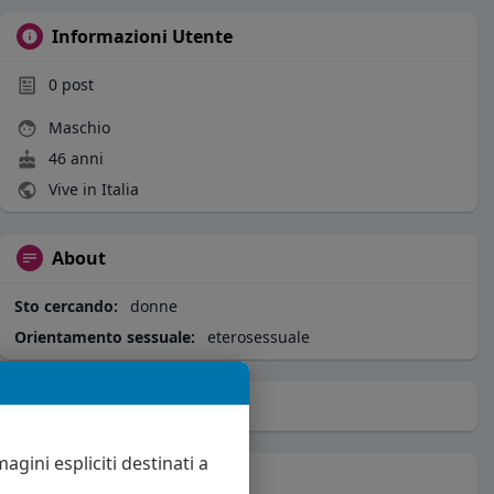
Informazioni Utente
0
post
Maschio
46 anni
Vive in Italia
About
Sto cercando:
donne
Orientamento sessuale:
eterosessuale
Album
(0)
agini espliciti destinati a
Seguiti
(17)