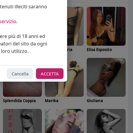
enuti illeciti saranno
servizio
.
vere più di 18 anni ed
eatori del sito da ogni
Angelica Cattaneo
callmevittoria
Elisa Esposito
loro utilizzo.
Cancella
ACCETTA
Splendida Coppia
Marika
Giuliana